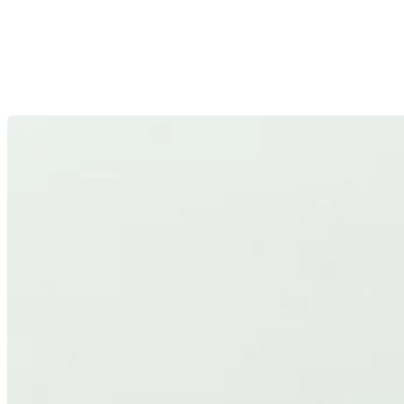
ALTA EFICIENCIA
Ópticas de alto rendimiento desarrolladas con la eficiencia
como principio clave de diseño, maximizando el flujo
luminoso y minimizando las pérdidas.