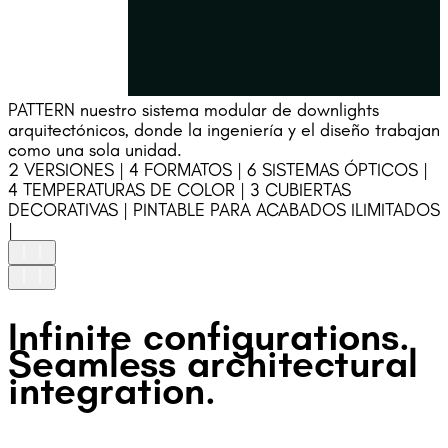
PATTERN nuestro sistema modular de downlights
arquitectónicos, donde la ingeniería y el diseño trabajan
como una sola unidad.
2 VERSIONES | 4 FORMATOS | 6 SISTEMAS ÓPTICOS |
4 TEMPERATURAS DE COLOR | 3 CUBIERTAS
DECORATIVAS | PINTABLE PARA ACABADOS ILIMITADOS
|
ALTA UNIFORMIDAD
Infinite configurations.
Ópticas diseñadas con precisión que garantizan una alta
uniformidad y un rendimiento lumínico estable.
Seamless architectural
SIN DESLUMBRAMIENTO
integration.
Ópticas profundamente retranqueadas y un accesorio
decorativo integrado que aseguran un control preciso del haz
y un confort visual sin deslumbramiento.